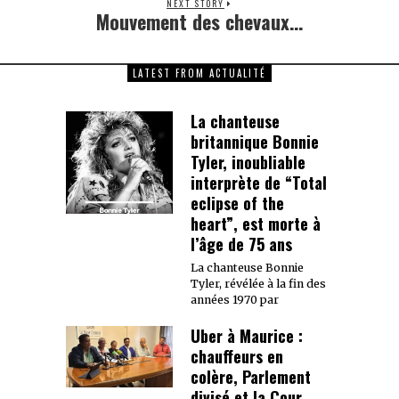
NEXT STORY
Mouvement des chevaux…
Next
post:
LATEST FROM ACTUALITÉ
La chanteuse
britannique Bonnie
Tyler, inoubliable
interprète de “Total
eclipse of the
heart”, est morte à
l’âge de 75 ans
La chanteuse Bonnie
Tyler, révélée à la fin des
années 1970 par
Uber à Maurice :
chauffeurs en
colère, Parlement
divisé et la Cour