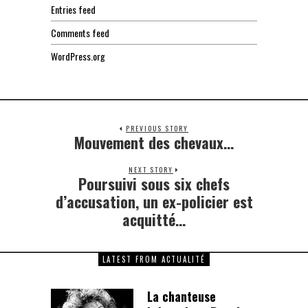
Entries feed
Comments feed
WordPress.org
PREVIOUS STORY
Mouvement des chevaux…
Previous
post:
NEXT STORY
Poursuivi sous six chefs
Next
post:
d’accusation, un ex-policier est
acquitté…
LATEST FROM ACTUALITÉ
La chanteuse