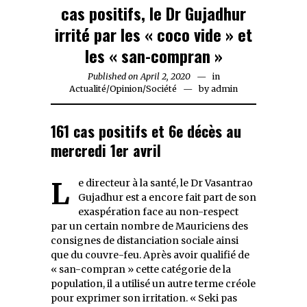
cas positifs, le Dr Gujadhur
irrité par les « coco vide » et
les « san-compran »
Published on
April 2, 2020
April
in
Actualité
/
Opinion
/
Société
2,
by
admin
2020
161 cas positifs et 6e décès au
mercredi 1er avril
Le directeur à la santé, le Dr Vasantrao
Gujadhur est a encore fait part de son
exaspération face au non-respect
par un certain nombre de Mauriciens des
consignes de distanciation sociale ainsi
que du couvre-feu. Après avoir qualifié de
« san-compran » cette catégorie de la
population, il a utilisé un autre terme créole
pour exprimer son irritation. « Seki pas