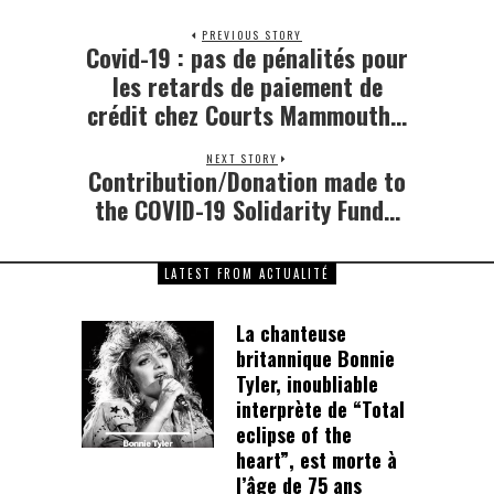
PREVIOUS STORY
Covid-19 : pas de pénalités pour
Previous
post:
les retards de paiement de
crédit chez Courts Mammouth…
NEXT STORY
Contribution/Donation made to
Next
post:
the COVID-19 Solidarity Fund…
LATEST FROM ACTUALITÉ
La chanteuse
britannique Bonnie
Tyler, inoubliable
interprète de “Total
eclipse of the
heart”, est morte à
l’âge de 75 ans