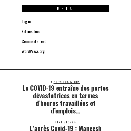
META
Log in
Entries feed
Comments feed
WordPress.org
PREVIOUS STORY
Le COVID-19 entraîne des pertes
Previous
post:
dévastatrices en termes
d’heures travaillées et
d’emplois…
NEXT STORY
L’après Covid-19 : Maneesh
Next