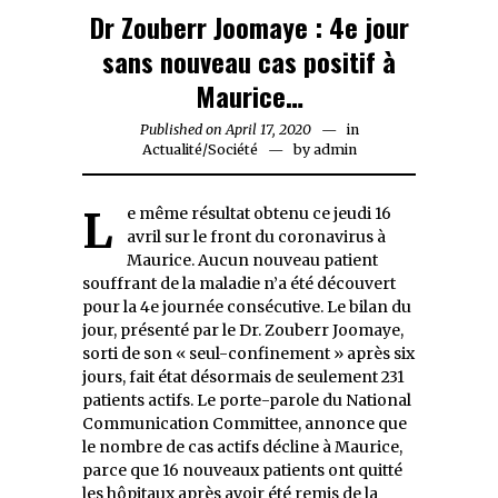
Dr Zouberr Joomaye : 4e jour
sans nouveau cas positif à
Maurice…
Published on
April 17, 2020
April
in
Actualité
/
Société
by
17,
admin
2020
Le même résultat obtenu ce jeudi 16
avril sur le front du coronavirus à
Maurice. Aucun nouveau patient
souffrant de la maladie n’a été découvert
pour la 4e journée consécutive. Le bilan du
jour, présenté par le Dr. Zouberr Joomaye,
sorti de son « seul-confinement » après six
jours, fait état désormais de seulement 231
patients actifs. Le porte-parole du National
Communication Committee, annonce que
le nombre de cas actifs décline à Maurice,
parce que 16 nouveaux patients ont quitté
les hôpitaux après avoir été remis de la