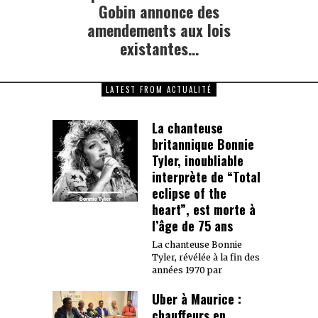
post:
Gobin annonce des
amendements aux lois
existantes…
LATEST FROM ACTUALITÉ
La chanteuse
britannique Bonnie
Tyler, inoubliable
interprète de “Total
eclipse of the
heart”, est morte à
l’âge de 75 ans
La chanteuse Bonnie
Tyler, révélée à la fin des
années 1970 par
Uber à Maurice :
chauffeurs en