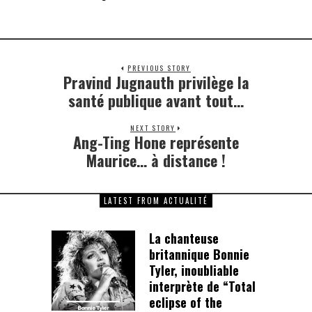
PREVIOUS STORY
Pravind Jugnauth privilège la
Previous
post:
santé publique avant tout…
NEXT STORY
Ang-Ting Hone représente
Next
post:
Maurice… à distance !
LATEST FROM ACTUALITÉ
La chanteuse
britannique Bonnie
Tyler, inoubliable
interprète de “Total
eclipse of the