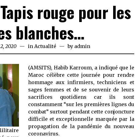
 Tapis rouge pour les
es blanches…
2, 2020
May
in
Actualité
by
admin
12,
2020
(AMSITS), Habib Karroum, a indiqué que le
Maroc célèbre cette journée pour rendre
hommage aux infirmiers, techniciens et
sages femmes et de se souvenir de leurs
sacrifices quotidiens car ils sont
constamment “sur les premières lignes du
combat” surtout pendant cette conjoncture
difficile et exceptionnelle marquée par la
propagation de la pandémie du nouveau
litaire
coronavirus.