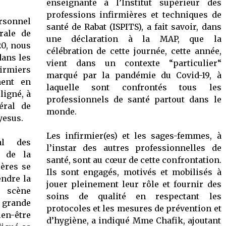
enseignante à l’Institut supérieur des
professions infirmières et techniques de
sonnel
santé de Rabat (ISPITS), a fait savoir, dans
rale de
une déclaration à la MAP, que la
20, nous
célébration de cette journée, cette année,
dans les
vient dans un contexte “particulier“
firmiers
marqué par la pandémie du Covid-19, à
ment en
laquelle sont confrontés tous les
ligné, à
professionnels de santé partout dans le
éral de
monde.
yesus.
Les infirmier(es) et les sages-femmes, à
al des
l’instar des autres professionnelles de
n de la
santé, sont au cœur de cette confrontation.
ières se
Ils sont engagés, motivés et mobilisés à
endre la
jouer pleinement leur rôle et fournir des
 scène
soins de qualité en respectant les
 grande
protocoles et les mesures de prévention et
ien-être
d’hygiène, a indiqué Mme Chafik, ajoutant