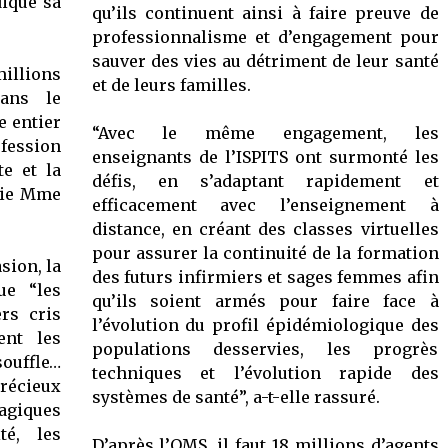
diqué sa
qu’ils continuent ainsi à faire preuve de
professionnalisme et d’engagement pour
sauver des vies au détriment de leur santé
llions
et de leurs familles.
dans le
e entier
“Avec le même engagement, les
ofession
enseignants de l’ISPITS ont surmonté les
e et la
défis, en s’adaptant rapidement et
ouie Mme
efficacement avec l’enseignement à
distance, en créant des classes virtuelles
pour assurer la continuité de la formation
sion, la
des futurs infirmiers et sages femmes afin
ue “les
qu’ils soient armés pour faire face à
rs cris
l’évolution du profil épidémiologique des
ent les
populations desservies, les progrès
ouffle…
techniques et l’évolution rapide des
récieux
systèmes de santé”, a-t-elle rassuré.
ragiques
té, les
D’après l’OMS, il faut 18 millions d’agents