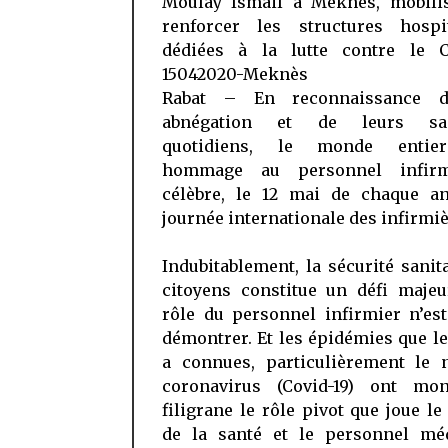
Moulay Ismail à Meknès, mobili
renforcer les structures hospit
dédiées à la lutte contre le Co
15042020-Meknès
Rabat – En reconnaissance d
abnégation et de leurs sacr
quotidiens, le monde entie
hommage au personnel infirm
célèbre, le 12 mai de chaque an
journée internationale des infirmiè
Indubitablement, la sécurité sanit
citoyens constitue un défi majeu
rôle du personnel infirmier n’es
démontrer. Et les épidémies que 
a connues, particulièrement le 
coronavirus (Covid-19) ont mo
filigrane le rôle pivot que joue le
de la santé et le personnel méd