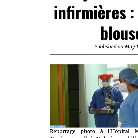
infirmières :
blous
Published on
May 1
Reportage photo à l’Hôpital Mi