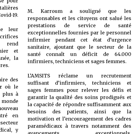
sé pour
alières
M. Karroum a souligné que les
vid-19.
responsables et les citoyens ont salué les
prestations de service de santé
e leur
exceptionnelles fournies par le personnel
ifices
infirmier pendant cet état d’urgence
r rend
sanitaire, ajoutant que le secteur de la
ier et
santé connaît un déficit de 64.000
née, la
infirmiers, techniciens et sages femmes.
res.
L’AMSITS réclame un recrutement
aire des
suffisant d’infirmiers, techniciens et
r où le
sages femmes pour relever les défis et
t plus à
garantir la qualité des soins prodigués et
le monde
la capacité de répondre suffisamment aux
nouveau
besoins des patients, ainsi que la
ntré en
motivation et l’encouragement des cadres
 secteur
paramédicaux à travers notamment des
ical, y
avancements exceptionnels,