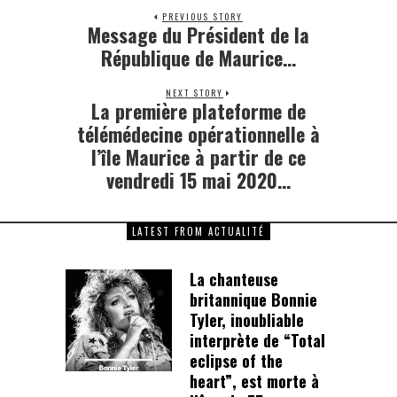
PREVIOUS STORY
Message du Président de la
Previous
post:
République de Maurice…
NEXT STORY
La première plateforme de
Next
post:
télémédecine opérationnelle à
l’île Maurice à partir de ce
vendredi 15 mai 2020…
LATEST FROM ACTUALITÉ
La chanteuse
britannique Bonnie
Tyler, inoubliable
interprète de “Total
eclipse of the
heart”, est morte à