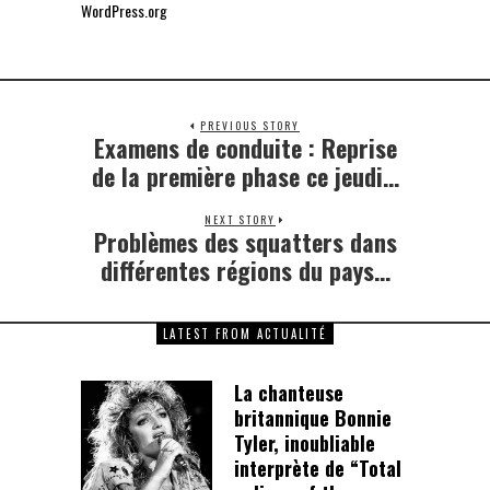
WordPress.org
PREVIOUS STORY
Examens de conduite : Reprise
Previous
post:
de la première phase ce jeudi…
NEXT STORY
Problèmes des squatters dans
Next
post:
différentes régions du pays…
LATEST FROM ACTUALITÉ
La chanteuse
britannique Bonnie
Tyler, inoubliable
interprète de “Total