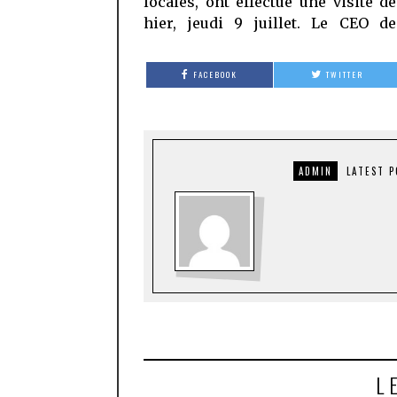
locales, ont effectué une visite de
hier, jeudi 9 juillet. Le CEO d
FACEBOOK
TWITTER
ADMIN
LATEST 
L