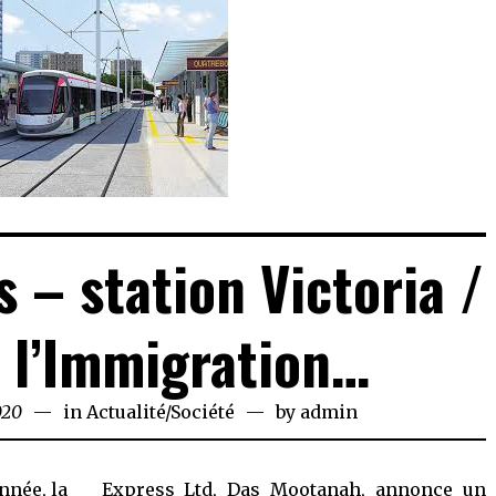
 – station Victoria /
 l’Immigration…
020
July
in
Actualité
/
Société
by
admin
14,
2020
nnée, la
Express Ltd, Das Mootanah, annonce un