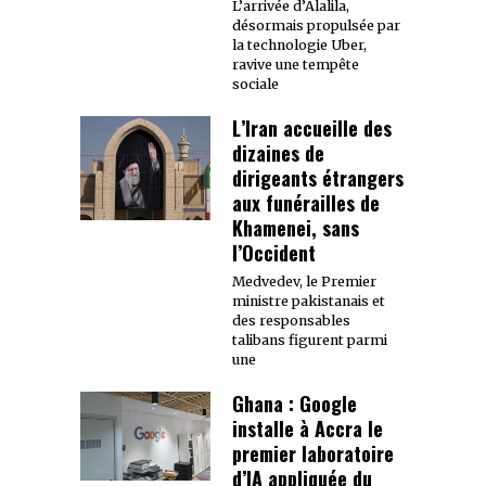
L’arrivée d’Alalila,
désormais propulsée par
la technologie Uber,
ravive une tempête
sociale
L’Iran accueille des
dizaines de
dirigeants étrangers
aux funérailles de
Khamenei, sans
l’Occident
Medvedev, le Premier
ministre pakistanais et
des responsables
talibans figurent parmi
une
Ghana : Google
installe à Accra le
premier laboratoire
d’IA appliquée du