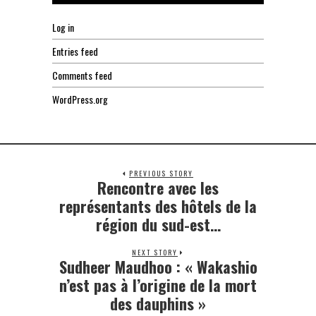
Log in
Entries feed
Comments feed
WordPress.org
PREVIOUS STORY
Rencontre avec les
Previous
post:
représentants des hôtels de la
région du sud-est…
NEXT STORY
Sudheer Maudhoo : « Wakashio
Next
post:
n’est pas à l’origine de la mort
des dauphins »