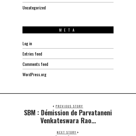
Uncategorized
META
Log in
Entries feed
Comments feed
WordPress.org
PREVIOUS STORY
SBM : Démission de Parvataneni
Previous
post:
Venkateswara Rao…
NEXT STORY