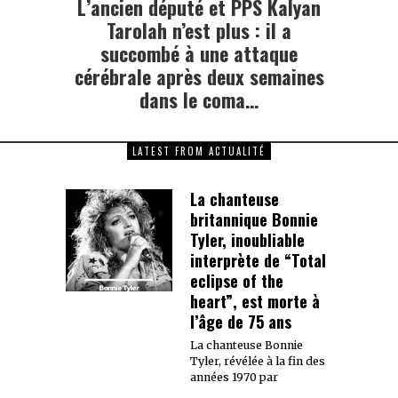
L’ancien député et PPS Kalyan
Next
post:
Tarolah n’est plus : il a
succombé à une attaque
cérébrale après deux semaines
dans le coma…
LATEST FROM ACTUALITÉ
La chanteuse
britannique Bonnie
Tyler, inoubliable
interprète de “Total
eclipse of the
heart”, est morte à
l’âge de 75 ans
La chanteuse Bonnie
Tyler, révélée à la fin des
années 1970 par