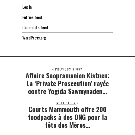
Log in
Entries feed
Comments feed
WordPress.org
PREVIOUS STORY
Affaire Soopramanien Kistnen:
Previous
post:
La ‘Private Prosecution’ rayée
contre Yogida Sawmynaden…
NEXT STORY
Courts Mammouth offre 200
Next
post:
foodpacks à des ONG pour la
fête des Mères…