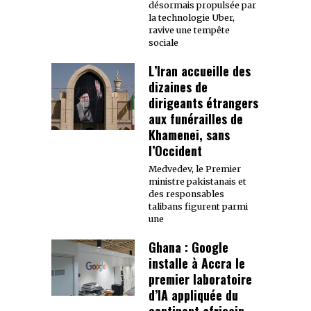
désormais propulsée par
la technologie Uber,
ravive une tempête
sociale
L’Iran accueille des
dizaines de
dirigeants étrangers
aux funérailles de
Khamenei, sans
l’Occident
Medvedev, le Premier
ministre pakistanais et
des responsables
talibans figurent parmi
une
Ghana : Google
installe à Accra le
premier laboratoire
d’IA appliquée du
continent africain