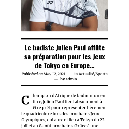
Le badiste Julien Paul affûte
sa préparation pour les Jeux
de Tokyo en Europe…
Published on
May 12, 2021
May
in
Actualité
/
Sports
by
12,
admin
2021
Champion d’Afrique de badminton en
titre, Julien Paul tient absolument à
être prêt pour représenter fièrement
le quadricolore lors des prochains Jeux
Olympiques, qui auront lieu à Tokyo du 22
juillet au 8 août prochains. Grâce à une