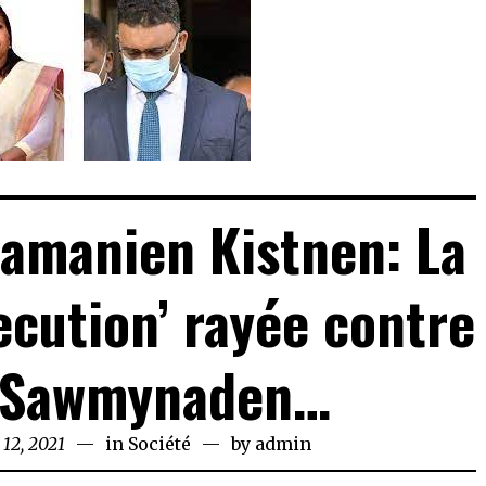
ramanien Kistnen: La
ecution’ rayée contre
a Sawmynaden…
12, 2021
May
in
Société
by
admin
12,