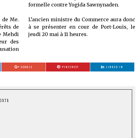
formelle contre Yogida Sawnynaden.
e de Me.
L’ancien ministre du Commerce aura donc
érêts de
à se présenter en cour de Port-Louis, le
e Mehdi
jeudi 20 mai à 11 heures.
eur des
usation
GOOGLE
PINTEREST
LINKED IN
POSTS