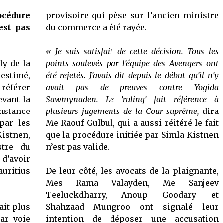
2021
océdure
provisoire qui pèse sur l’ancien ministre
est pas
du commerce a été rayée.
« Je suis satisfait de cette décision. Tous les
ly de la
points soulevés par l’équipe des Avengers ont
 estimé,
été rejetés. J’avais dit depuis le début qu’il n’y
référer
avait pas de preuves contre Yogida
evant la
Sawmynaden. Le ‘ruling’ fait référence à
nstance
plusieurs jugements de la Cour suprême,
dira
par les
Me Raouf Gulbul, qui a aussi réitéré le fait
Kistnen,
que la procédure initiée par Simla Kistnen
stre du
n’est pas valide.
d’avoir
auritius
De leur côté, les avocats de la plaignante,
Mes Rama Valayden, Me Sanjeev
Teeluckdharry, Anoup Goodary et
ait plus
Shahzaad Mungroo ont signalé leur
par voie
intention de déposer une accusation