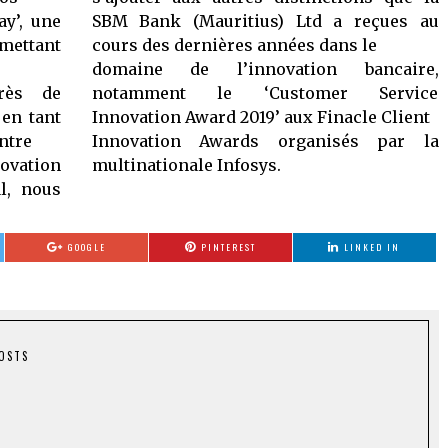
ay’, une
SBM Bank (Mauritius) Ltd a reçues au
rmettant
cours des dernières années dans le
domaine de l’innovation bancaire,
rès de
notamment le ‘Customer Service
 en tant
Innovation Award 2019’ aux Finacle Client
entre
Innovation Awards organisés par la
ovation
multinationale Infosys.
l, nous
GOOGLE
PINTEREST
LINKED IN
POSTS