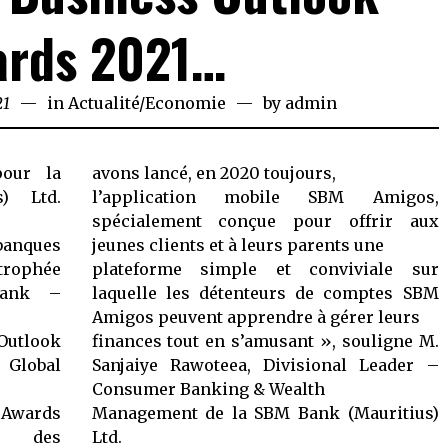
ards 2021…
21
May
in
Actualité
/
Economie
by
admin
26,
2021
pour la
avons lancé, en 2020 toujours,
) Ltd.
l’application mobile SBM Amigos,
spécialement conçue pour offrir aux
anques
jeunes clients et à leurs parents une
 trophée
plateforme simple et conviviale sur
Bank –
laquelle les détenteurs de comptes SBM
Amigos peuvent apprendre à gérer leurs
Outlook
finances tout en s’amusant », souligne M.
 Global
Sanjaiye Rawoteea, Divisional Leader –
Consumer Banking & Wealth
Awards
Management de la SBM Bank (Mauritius)
ce des
Ltd.