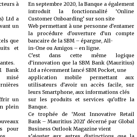
cteurs à
En septembre 2020, la Banque a également
introduit la fonctionnalité ‘Online
) Ltd a
Customer Onboarding’ sur son site
ivant un
Web permettant à une personne d’entamer
la procédure d’ouverture d’un compte
tels que
bancaire de la SBM – épargne, All-
uits et
in-One ou Amigos – en ligne.
C’est dans cette même logique
antes.
d’innovation que la SBM Bank (Mauritius)
M Bank
Ltd a récemment lancé SBM Pocket, une
p misé
application mobile permettant aux
rnières
utilisateurs d’avoir un accès facile, sur
leurs Smartphone, aux informations clés
frir un
sur les produits et services qu’offre la
en plein
Banque.
Ce trophée de ‘Most Innovative Retail
uveaux
Bank – Mauritius 2021’ décerné par Global
és pour
Business Outlook Magazine vient
nos
s’ajouter aux autres distinctions que la