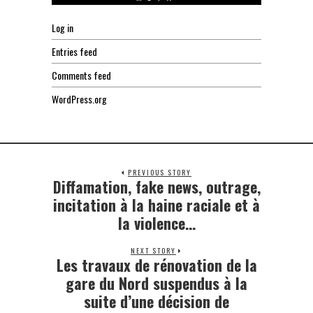
Log in
Entries feed
Comments feed
WordPress.org
PREVIOUS STORY
Diffamation, fake news, outrage,
Previous
post:
incitation à la haine raciale et à
la violence…
NEXT STORY
Les travaux de rénovation de la
Next
post:
gare du Nord suspendus à la
suite d’une décision de