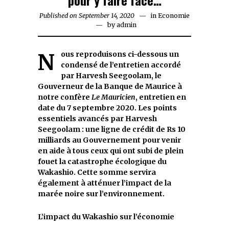
pour y faire face…
Published on
September 14, 2020
September
in
Economie
by
admin
14,
2020
Nous reproduisons ci-dessous un
condens
é
de l’entretien accord
é
par Harvesh Seegoolam, le
Gouverneur de la Banque de Maurice
à
notre confère
Le Mauricien
, entretien en
date du 7 septembre 2020. Les points
essentiels avanc
é
s par Harvesh
Seegoolam : une ligne de crédit de Rs 10
milliards au Gouvernement pour venir
en aide
à
tous ceux qui ont subi de plein
fouet la catastrophe écologique du
Wakashio. Cette somme servira
également
à
atténuer l’impact de la
marée noire sur l’environnement.
L’impact du Wakashio sur l’économie