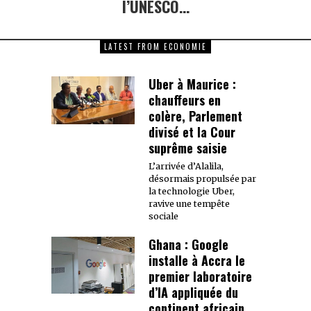
l’UNESCO…
LATEST FROM ECONOMIE
Uber à Maurice :
chauffeurs en
colère, Parlement
divisé et la Cour
suprême saisie
L’arrivée d’Alalila,
désormais propulsée par
la technologie Uber,
ravive une tempête
sociale
Ghana : Google
installe à Accra le
premier laboratoire
d’IA appliquée du
continent africain