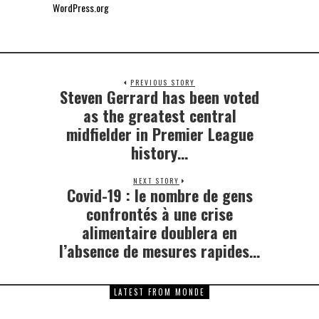
WordPress.org
PREVIOUS STORY
Steven Gerrard has been voted
Previous
post:
as the greatest central
midfielder in Premier League
history…
NEXT STORY
Covid-19 : le nombre de gens
Next
post:
confrontés à une crise
alimentaire doublera en
l’absence de mesures rapides…
LATEST FROM MONDE