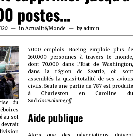
00 postes…
2020
April
in
Actualité
/
Monde
by
admin
24,
2020
7.000 emplois: Boeing emploie plus de
160.000 personnes à travers le monde,
dont 70.000 dans l’Etat de Washington,
dans la région de Seattle, où sont
assemblés la quasi-totalité de ses avions
civils. Seule une partie du 787 est produite
à Charleston en Caroline du
Sud.
close
volume_off
rise du
déboires
Aide publique
é au sol
evrait
division
Alors que des négociations doivent