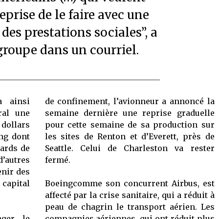
reprise de le faire avec une
es prestations sociales”, a
groupe dans un courriel.
a ainsi
de confinement, l’avionneur a annoncé la
ral une
semaine dernière une reprise graduelle
 dollars
pour cette semaine de sa production sur
ing dont
les sites de Renton et d’Everett, près de
iards de
Seattle. Celui de Charleston va rester
’autres
fermé.
enir des
 capital
Boeingcomme son concurrent Airbus, est
affecté par la crise sanitaire, qui a réduit à
peau de chagrin le transport aérien. Les
nger le
compagnies aériennes, qui ont réduit plus