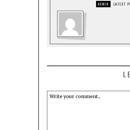
ADMIN
LATEST 
L