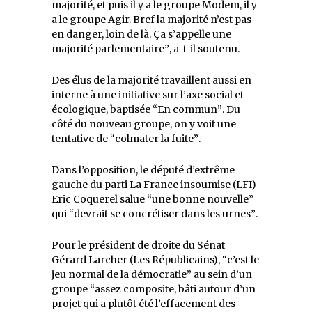
majorité, et puis il y a le groupe Modem, il y
a le groupe Agir. Bref la majorité n’est pas
en danger, loin de là. Ça s’appelle une
majorité parlementaire
, a-t-il soutenu.
Des élus de la majorité travaillent aussi en
interne à une initiative sur l’axe social et
écologique, baptisée
En commun
. Du
côté du nouveau groupe, on y voit une
tentative de
colmater la fuite
.
Dans l’opposition, le député d’extrême
gauche du parti La France insoumise (LFI)
Eric Coquerel salue
une bonne nouvelle
qui
devrait se concrétiser dans les urnes
.
Pour le président de droite du Sénat
Gérard Larcher (Les Républicains),
c’est le
jeu normal de la démocratie
au sein d’un
groupe
assez composite, bâti autour d’un
projet qui a plutôt été l’effacement des