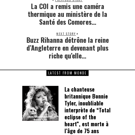
La COI a remis une caméra
Previous
post:
thermique au ministère de la
Santé des Comores…
NEXT STORY
Buzz Rihanna détrône la reine
Next
post:
d’Angleterre en devenant plus
riche qu’elle…
LATEST FROM MONDE
La chanteuse
britannique Bonnie
Tyler, inoubliable
interprète de “Total
eclipse of the
heart”, est morte à
l’âge de 75 ans