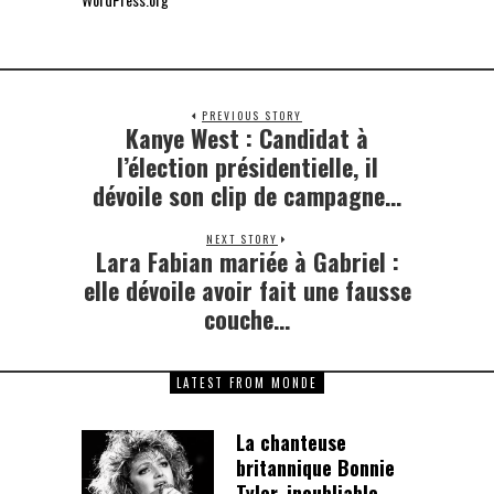
PREVIOUS STORY
Kanye West : Candidat à
Previous
post:
l’élection présidentielle, il
dévoile son clip de campagne…
NEXT STORY
Lara Fabian mariée à Gabriel :
Next
post:
elle dévoile avoir fait une fausse
couche…
LATEST FROM MONDE
La chanteuse
britannique Bonnie
Tyler, inoubliable