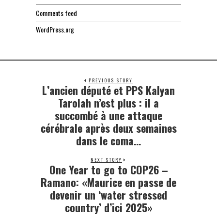
Comments feed
WordPress.org
PREVIOUS STORY
L’ancien député et PPS Kalyan
Previous
post:
Tarolah n’est plus : il a
succombé à une attaque
cérébrale après deux semaines
dans le coma…
NEXT STORY
One Year to go to COP26 –
Next
post:
Ramano: «Maurice en passe de
devenir un ‘water stressed
country’ d’ici 2025»