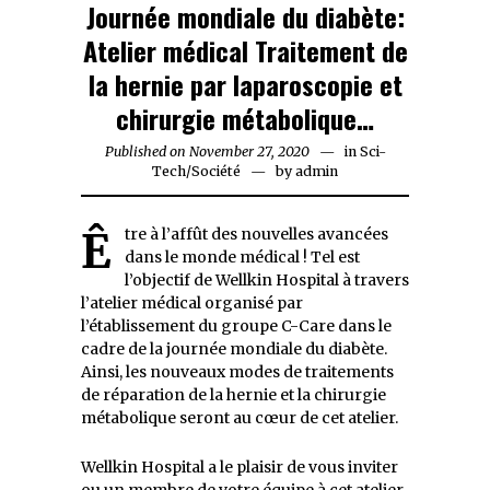
Journée mondiale du diabète:
Atelier médical Traitement de
la hernie par laparoscopie et
chirurgie métabolique…
Published on
November 27, 2020
November
in
Sci-
Tech
/
Société
by
admin
27,
2020
Être à l’affût des nouvelles avancées
dans le monde médical ! Tel est
l’objectif de Wellkin Hospital à travers
l’atelier médical organisé par
l’établissement du groupe C-Care dans le
cadre de la journée mondiale du diabète.
Ainsi, les nouveaux modes de traitements
de réparation de la hernie et la chirurgie
métabolique seront au cœur de cet atelier.
Wellkin Hospital a le plaisir de vous inviter
ou un membre de votre équipe à cet atelier