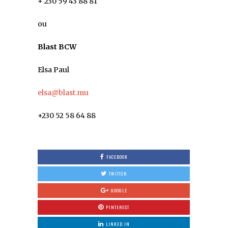
+ 230 59 43 88 81
ou
Blast BCW
Elsa Paul
elsa@blast.mu
+230 52 58 64 88
FACEBOOK
TWITTER
GOOGLE
PINTEREST
LINKED IN