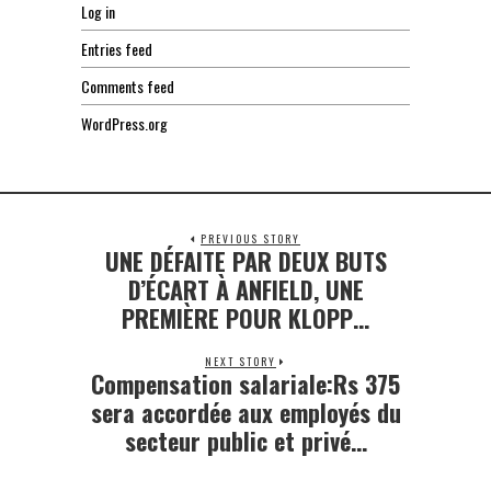
Log in
Entries feed
Comments feed
WordPress.org
PREVIOUS STORY
UNE DÉFAITE PAR DEUX BUTS
Previous
post:
D’ÉCART À ANFIELD, UNE
PREMIÈRE POUR KLOPP…
NEXT STORY
Compensation salariale:Rs 375
Next
post:
sera accordée aux employés du
secteur public et privé…