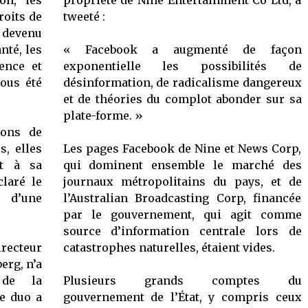
on, les
propriété de Nine Entertainment Co Ltd, a
roits de
tweeté :
 devenu
nté, les
« Facebook a augmenté de façon
ence et
exponentielle les possibilités de
tous été
désinformation, de radicalisme dangereux
et de théories du complot abonder sur sa
plate-forme. »
ions de
s, elles
Les pages Facebook de Nine et News Corp,
nt à sa
qui dominent ensemble le marché des
claré le
journaux métropolitains du pays, et de
s d’une
l’Australian Broadcasting Corp, financée
par le gouvernement, qui agit comme
source d’information centrale lors de
recteur
catastrophes naturelles, étaient vides.
erg, n’a
 de la
Plusieurs grands comptes du
le duo a
gouvernement de l’État, y compris ceux