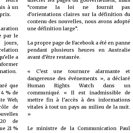
s leurs
affecter les pages du gouvernement, mais
mis à un
“comme la loi ne fournit pas
prix.
d’orientations claires sur la définition du
contenu des nouvelles, nous avons adopté
aration
une définition large”.
e par le
jours,
La propre page de Facebook a été en panne
elation
pendant plusieurs heures en Australie
u’elle a
avant d’être restaurée.
onformer
rmation.
« C’est une tournure alarmante et
dangereuse des événements », a déclaré
laré que
Human Rights Watch dans un
e 4 % de
communiqué. « Il est inadmissible de
ite Web,
mettre fin à l’accès à des informations
rôle de
vitales à tout un pays au milieu de la nuit.
ouvelles
»
020 de
que 21 %
Le ministre de la Communication Paul