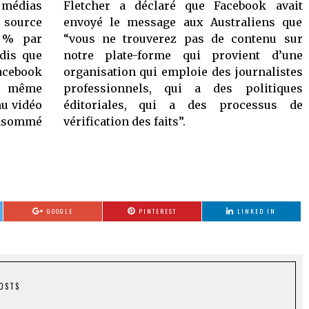
 médias
Fletcher a déclaré que Facebook avait
source
envoyé le message aux Australiens que
3 % par
“vous ne trouverez pas de contenu sur
ndis que
notre plate-forme qui provient d’une
acebook
organisation qui emploie des journalistes
La même
professionnels, qui a des politiques
nu vidéo
éditoriales, qui a des processus de
onsommé
vérification des faits”.
GOOGLE
PINTEREST
LINKED IN
POSTS