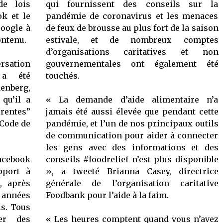
e lois
qui fournissent des conseils sur la
k et le
pandémie de coronavirus et les menaces
oogle à
de feux de brousse au plus fort de la saison
ontenu.
estivale, et de nombreux comptes
d’organisations caritatives et non
rsation
gouvernementales ont également été
 a été
touchés.
enberg,
 qu’il a
« La demande d’aide alimentaire n’a
érentes”
jamais été aussi élevée que pendant cette
 Code de
pandémie, et l’un de nos principaux outils
de communication pour aider à connecter
les gens avec des informations et des
cebook
conseils #foodrelief n’est plus disponible
pport à
», a tweeté Brianna Casey, directrice
., après
générale de l’organisation caritative
s années
Foodbank pour l’aide à la faim.
is. Tous
er des
« Les heures comptent quand vous n’avez