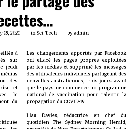
ur le partage des
ecettes…
y 18, 2021
February
in
Sci-Tech
by
admin
18,
2021
eillés à
Les changements apportés par Facebook
tés sur
ont effacé les pages propres exploitées
c jeudi
par les médias et supprimé les messages
 médias
des utilisateurs individuels partageant des
enu des
nouvelles australiennes, trois jours avant
rise et
que le pays ne commence un programme
vec le
national de vaccination pour ralentir la
ment du
propagation du COVID-19.
Lisa Davies, rédactrice en chef du
ritiquée
quotidien The Sydney Morning Herald,