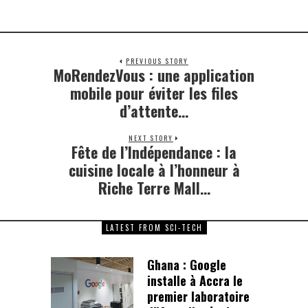
PREVIOUS STORY
MoRendezVous : une application
Previous
post:
mobile pour éviter les files
d’attente…
NEXT STORY
Fête de l’Indépendance : la
Next
post:
cuisine locale à l’honneur à
Riche Terre Mall…
LATEST FROM SCI-TECH
Ghana : Google
installe à Accra le
premier laboratoire