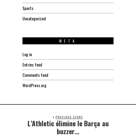
Sports
Uncategorized
META
Log in
Entries feed
Comments feed
WordPress.org
PREVIOUS STORY
L’Athletic élimine le Barça au
Previous
post:
buzzer…