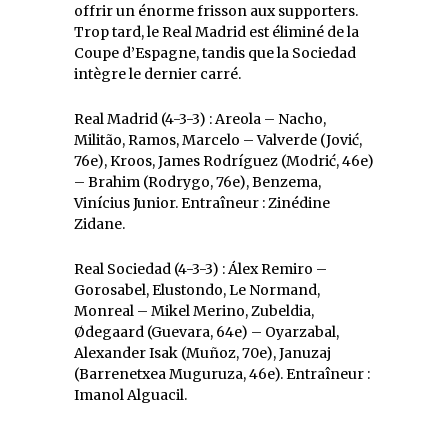
offrir un énorme frisson aux supporters.
Trop tard, le Real Madrid est éliminé de la
Coupe d’Espagne, tandis que la Sociedad
intègre le dernier carré.
Real Madrid (4-3-3) : Areola – Nacho,
Militão, Ramos, Marcelo – Valverde (Jović,
76e), Kroos, James Rodríguez (Modrić, 46e)
– Brahim (Rodrygo, 76e), Benzema,
Vinícius Junior. Entraîneur : Zinédine
Zidane.
Real Sociedad (4-3-3) : Álex Remiro –
Gorosabel, Elustondo, Le Normand,
Monreal – Mikel Merino, Zubeldia,
Ødegaard (Guevara, 64e) – Oyarzabal,
Alexander Isak (Muñoz, 70e), Januzaj
(Barrenetxea Muguruza, 46e). Entraîneur :
Imanol Alguacil.