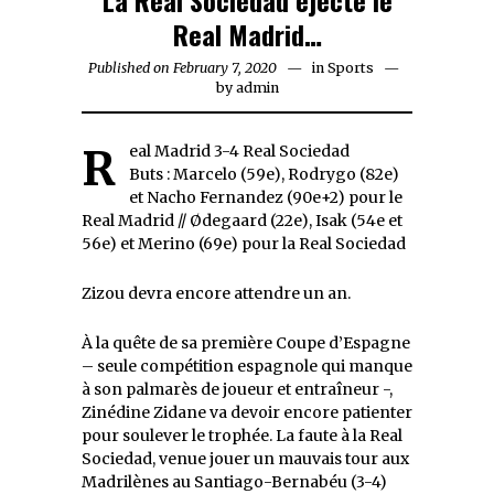
Real Madrid…
Published on
February 7, 2020
February
in
Sports
by
admin
7,
2020
Real Madrid 3-4 Real Sociedad
Buts : Marcelo (59e), Rodrygo (82e)
et Nacho Fernandez (90e+2) pour le
Real Madrid // Ødegaard (22e), Isak (54e et
56e) et Merino (69e) pour la Real Sociedad
Zizou devra encore attendre un an.
À la quête de sa première Coupe d’Espagne
– seule compétition espagnole qui manque
à son palmarès de joueur et entraîneur -,
Zinédine Zidane va devoir encore patienter
pour soulever le trophée. La faute à la Real
Sociedad, venue jouer un mauvais tour aux
Madrilènes au Santiago-Bernabéu (3-4)