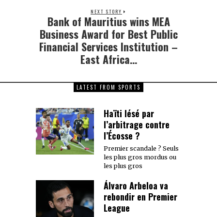
NEXT STORY
Bank of Mauritius wins MEA
Next
post:
Business Award for Best Public
Financial Services Institution –
East Africa…
LATEST FROM SPORTS
Haïti lésé par
l’arbitrage contre
l’Écosse ?
Premier scandale ? Seuls
les plus gros mordus ou
les plus gros
Álvaro Arbeloa va
rebondir en Premier
League