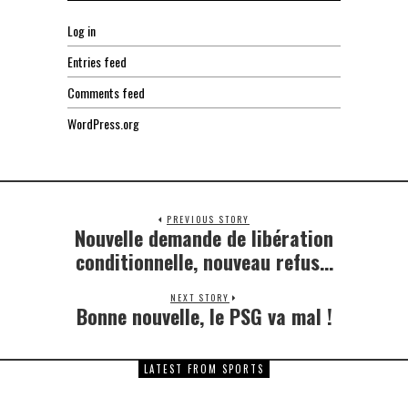
Log in
Entries feed
Comments feed
WordPress.org
PREVIOUS STORY
Nouvelle demande de libération
Previous
post:
conditionnelle, nouveau refus…
NEXT STORY
Bonne nouvelle, le PSG va mal !
Next
post:
LATEST FROM SPORTS