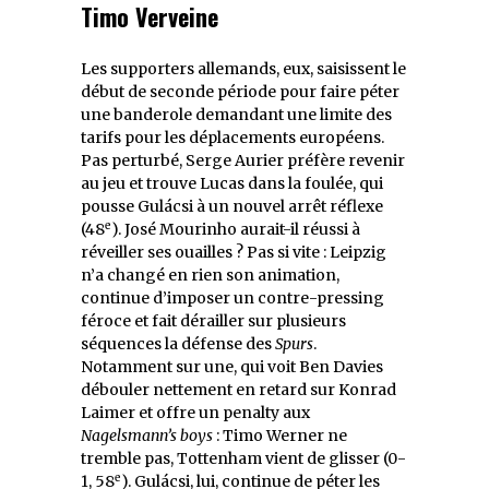
Timo Verveine
Les supporters allemands, eux, saisissent le
début de seconde période pour faire péter
une banderole demandant une limite des
tarifs pour les déplacements européens.
Pas perturbé, Serge Aurier préfère revenir
au jeu et trouve Lucas dans la foulée, qui
pousse Gulácsi à un nouvel arrêt réflexe
e
(48
). José Mourinho aurait-il réussi à
réveiller ses ouailles ? Pas si vite : Leipzig
n’a changé en rien son animation,
continue d’imposer un contre-pressing
féroce et fait dérailler sur plusieurs
séquences la défense des
Spurs
.
Notamment sur une, qui voit Ben Davies
débouler nettement en retard sur Konrad
Laimer et offre un penalty aux
Nagelsmann’s boys
: Timo Werner ne
tremble pas, Tottenham vient de glisser (0-
e
1, 58
). Gulácsi, lui, continue de péter les