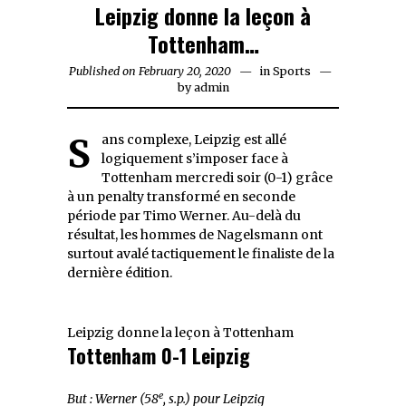
Leipzig donne la leçon à
Tottenham…
Published on
February 20, 2020
February
in
Sports
by
admin
20,
2020
Sans complexe, Leipzig est allé
logiquement s’imposer face à
Tottenham mercredi soir (0-1) grâce
à un penalty transformé en seconde
période par Timo Werner. Au-delà du
résultat, les hommes de Nagelsmann ont
surtout avalé tactiquement le finaliste de la
dernière édition.
Leipzig donne la leçon à Tottenham
Tottenham 0-1 Leipzig
e
But : Werner (58
, s.p.) pour Leipzig