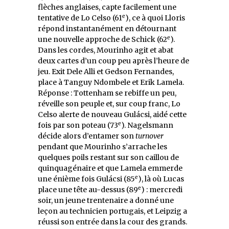
flèches anglaises, capte facilement une
e
tentative de Lo Celso (61
), ce à quoi Lloris
répond instantanément en détournant
e
une nouvelle approche de Schick (62
).
Dans les cordes, Mourinho agit et abat
deux cartes d’un coup peu après l’heure de
jeu. Exit Dele Alli et Gedson Fernandes,
place à Tanguy Ndombele et Erik Lamela.
Réponse : Tottenham se rebiffe un peu,
réveille son peuple et, sur coup franc, Lo
Celso alerte de nouveau Gulácsi, aidé cette
e
fois par son poteau (73
). Nagelsmann
décide alors d’entamer son
turnover
pendant que Mourinho s’arrache les
quelques poils restant sur son caillou de
quinquagénaire et que Lamela emmerde
e
une énième fois Gulácsi (85
), là où Lucas
e
place une tête au-dessus (89
) : mercredi
soir, un jeune trentenaire a donné une
leçon au technicien portugais, et Leipzig a
réussi son entrée dans la cour des grands.