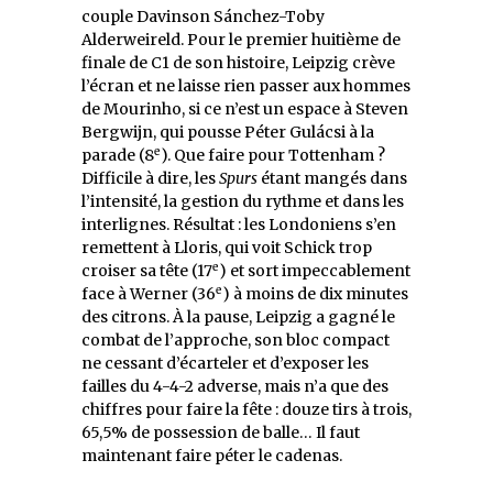
couple Davinson Sánchez-Toby
Alderweireld. Pour le premier huitième de
finale de C1 de son histoire, Leipzig crève
l’écran et ne laisse rien passer aux hommes
de Mourinho, si ce n’est un espace à Steven
Bergwijn, qui pousse Péter Gulácsi à la
e
parade (8
). Que faire pour Tottenham ?
Difficile à dire, les
Spurs
étant mangés dans
l’intensité, la gestion du rythme et dans les
interlignes. Résultat : les Londoniens s’en
remettent à Lloris, qui voit Schick trop
e
croiser sa tête (17
) et sort impeccablement
e
face à Werner (36
) à moins de dix minutes
des citrons. À la pause, Leipzig a gagné le
combat de l’approche, son bloc compact
ne cessant d’écarteler et d’exposer les
failles du 4-4-2 adverse, mais n’a que des
chiffres pour faire la fête : douze tirs à trois,
65,5% de possession de balle… Il faut
maintenant faire péter le cadenas.