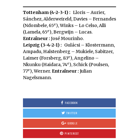
Tottenham (4-2-3-1) :
Lloris – Aurier,
Sánchez, Alderweireld, Davies – Fernandes
e
(Ndombele, 65
), Winks – Lo Celso, Alli
e
(Lamela, 65
), Bergwijn – Lucas.
Entraîneur :
José Mourinho.
Leipzig (3-4-2-1) :
Gulácsi – Klostermann,
Ampadu, Halstenberg – Mukiele, Sabitzer,
e
Laimer (Forsberg, 83
), Angelino –
e
Nkunku (Haidara, 74
), Schick (Poulsen,
e
77
), Werner.
Entraîneur :
Julian
Nagelsmann.
FACEBOOK
TWITTER
GOOGLE
PINTEREST