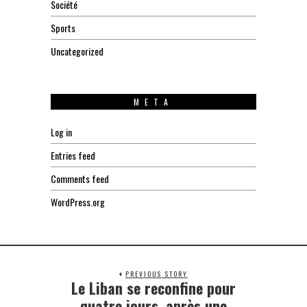
Société
Sports
Uncategorized
META
Log in
Entries feed
Comments feed
WordPress.org
PREVIOUS STORY
Le Liban se reconfine pour
Previous
post:
quatre jours, après une