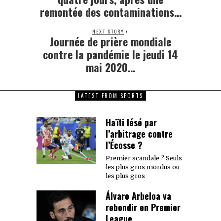
remontée des contaminations…
NEXT STORY
Journée de prière mondiale
Next
post:
contre la pandémie le jeudi 14
mai 2020…
LATEST FROM SPORTS
Haïti lésé par
l’arbitrage contre
l’Écosse ?
Premier scandale ? Seuls
les plus gros mordus ou
les plus gros
Álvaro Arbeloa va
rebondir en Premier
League