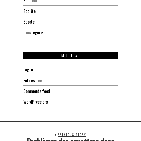
Sci-Tech
Société
Sports
Uncategorized
META
Log in
Entries feed
Comments feed
WordPress.org
PREVIOUS STORY
Problèmes des squatters dans
Previous