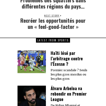
post:
différentes régions du pays…
NEXT STORY
Recréer les opportunités pour
Next
post:
un « feel-good-factor »
LATEST FROM SPORTS
Haïti lésé par
l’arbitrage contre
l’Écosse ?
Premier scandale ? Seuls
les plus gros mordus ou
les plus gros
Álvaro Arbeloa va
rebondir en Premier
League
De Kylian Mbappé et