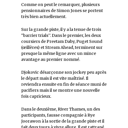
Comme on peut le remarquer, plusieurs
pensionnaires de Simon Jones se portent
très bien actuellement.
Sur la grande piste, il y a la tenue de trois
‘‘barrier trials’’. Dans le premier, les deux
coursiers de Preetam Daby, Puget Sound
(œillères) et Stream Ahead, terminent sur
presque la même ligne avec un mince
avantage au premier nommé.
Djokovic désarçonne son jockey peu après
le départ mais il est vite maîtrisé. Il
reviendra ensuite en fin de séance muni de
pacifiers mais il se montre une nouvelle
fois capricieux.
Dans le deuxième, River Thames, un des
participants, fausse compagnie à Rye
Joorawon à la sortie de la grande piste et il
fait deux tours à vivre allure. Il est rattrapé