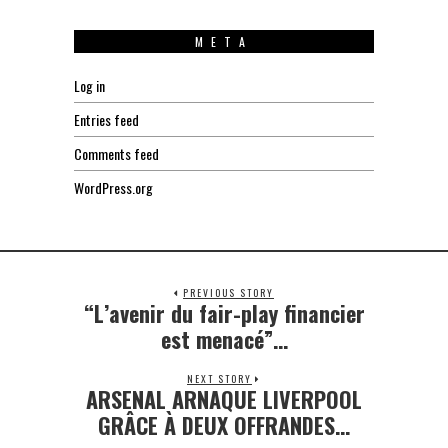
META
Log in
Entries feed
Comments feed
WordPress.org
PREVIOUS STORY
“L’avenir du fair-play financier
Previous
post:
est menacé”…
NEXT STORY
ARSENAL ARNAQUE LIVERPOOL
Next
post:
GRÂCE À DEUX OFFRANDES…