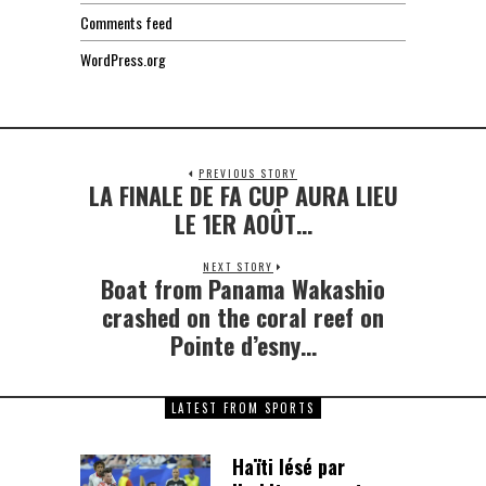
Comments feed
WordPress.org
PREVIOUS STORY
LA FINALE DE FA CUP AURA LIEU
Previous
post:
LE 1ER AOÛT…
NEXT STORY
Boat from Panama Wakashio
Next
post:
crashed on the coral reef on
Pointe d’esny…
LATEST FROM SPORTS
Haïti lésé par