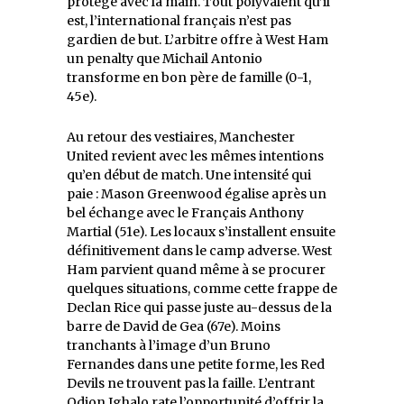
protège avec la main. Tout polyvalent qu’il
est, l’international français n’est pas
gardien de but. L’arbitre offre à West Ham
un penalty que Michail Antonio
transforme en bon père de famille (0-1,
45e).
Au retour des vestiaires, Manchester
United revient avec les mêmes intentions
qu’en début de match. Une intensité qui
paie : Mason Greenwood égalise après un
bel échange avec le Français Anthony
Martial (51e). Les locaux s’installent ensuite
définitivement dans le camp adverse. West
Ham parvient quand même à se procurer
quelques situations, comme cette frappe de
Declan Rice qui passe juste au-dessus de la
barre de David de Gea (67e). Moins
tranchants à l’image d’un Bruno
Fernandes dans une petite forme, les Red
Devils ne trouvent pas la faille. L’entrant
Odion Ighalo rate l’opportunité d’offrir la