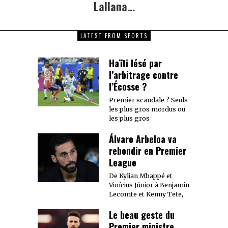
post:
Lallana…
LATEST FROM SPORTS
Haïti lésé par
l’arbitrage contre
l’Écosse ?
Premier scandale ? Seuls
les plus gros mordus ou
les plus gros
Álvaro Arbeloa va
rebondir en Premier
League
De Kylian Mbappé et
Vinícius Júnior à Benjamin
Lecomte et Kenny Tete,
Le beau geste du
Premier ministre