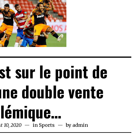
st sur le point de
une double vente
lémique…
t 10, 2020
August
in
Sports
by
admin
10,