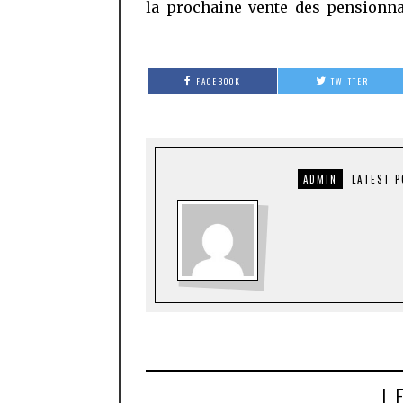
la prochaine vente des pensionna
FACEBOOK
TWITTER
ADMIN
LATEST 
L