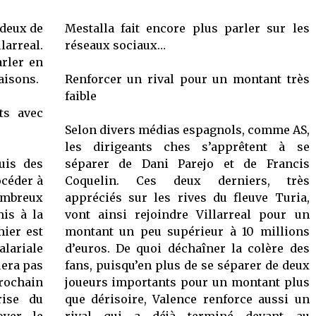
2020
 deux de
Mestalla fait encore plus parler sur les
larreal.
réseaux sociaux…
rler en
aisons.
Renforcer un rival pour un montant très
faible
ts avec
Selon divers médias espagnols, comme AS,
les dirigeants ches s’apprêtent à se
uis des
séparer de Dani Parejo et de Francis
océder à
Coquelin. Ces deux derniers, très
nombreux
appréciés sur les rives du fleuve Turia,
mis à la
vont ainsi rejoindre Villarreal pour un
mier est
montant un peu supérieur à 10 millions
ariale
d’euros. De quoi déchaîner la colère des
uera pas
fans, puisqu’en plus de se séparer de deux
rochain
joueurs importants pour un montant plus
rise du
que dérisoire, Valence renforce aussi un