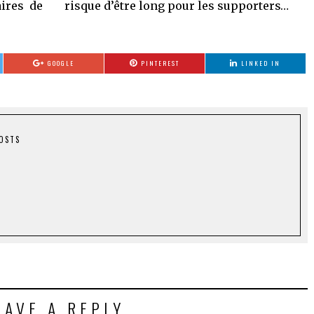
ires de
risque d’être long pour les supporters…
GOOGLE
PINTEREST
LINKED IN
POSTS
EAVE A REPLY