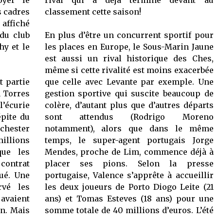
oyer le
rival qui a déjà terminé devant au
s cadres
classement cette saison!
 affiché
 du club
En plus d’être un concurrent sportif pour
hy et le
les places en Europe, le Sous-Marin Jaune
est aussi un rival historique des Ches,
même si cette rivalité est moins exacerbée
t partie
que celle avec Levante par exemple. Une
n Torres
gestion sportive qui suscite beaucoup de
l’écurie
colère, d’autant plus que d’autres départs
épite du
sont attendus (Rodrigo Moreno
nchester
notamment), alors que dans le même
millions
temps, le super-agent portugais Jorge
ue les
Mendes, proche de Lim, commence déjà à
contrat
placer ses pions. Selon la presse
oué. Une
portugaise, Valence s’apprête à accueillir
rvé les
les deux joueurs de Porto Diogo Leite (21
avaient
ans) et Tomas Esteves (18 ans) pour une
on. Mais
somme totale de 40 millions d’euros. L’été