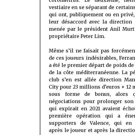
coronavirus. Le deuxième, nett
vestiaire en se séparant de certain
qui ont, publiquement ou en privé,
leur désaccord avec la direction
menée par le président Anil Murt
propriétaire Peter Lim.
Même s’il ne faisait pas forcémen
de ces joueurs indésirables, Ferra
a été le premier départ de poids de 
de la côte méditerranéenne. La p
club s’en est allée direction Ma
City pour 23 millions d’euros + 12 
sous forme de bonus, alors q
négociations pour prolonger son 
qui expirait en 2021 avaient éch
première opération qui a éne
supporters de Valence, qui en 
après le joueur et après la directi