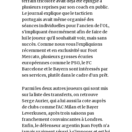
terrain tricolore avait déjà été épinglé à
plusieurs reprises par son coach en public.
Le journal explique que le tacticien
portugais avait même organisé des
séances individuelles pour l’ancien de l’OL,
s’impliquant énormément afin de faire de
lui le joueur qu’il souhaitait voir, mais sans
succès. Comme nous vous l’expliquions
récemment et en exclusivité sur Foot
Mercato, plusieurs grosses écuries
européennes comme le PSG, le FC
Barcelone et le Bayern sont intéressés par
ses services, plutôt dans le cadre d’un prêt.
Parmi les deux autres joueurs qui sont mis
sur la liste des transferts, on retrouve
Serge Aurier, qui a lui aussi la cote auprès
de clubs comme l’AC Milan et le Bayer
Leverkusen, après trois saisons pas
franchement convaincantes à Londres.
Enfin, le défenseur argentin Juan Foyth n’a
jamais vraiment réussi à s’imposer et est lui