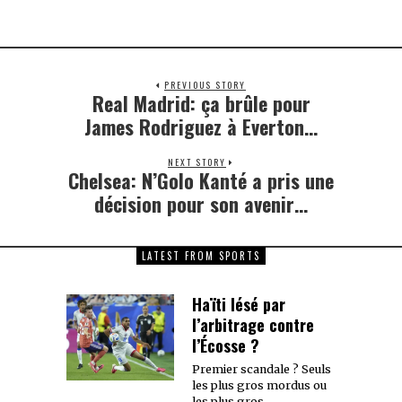
PREVIOUS STORY
Real Madrid: ça brûle pour
Previous
post:
James Rodriguez à Everton…
NEXT STORY
Chelsea: N’Golo Kanté a pris une
Next
post:
décision pour son avenir…
LATEST FROM SPORTS
Haïti lésé par
l’arbitrage contre
l’Écosse ?
Premier scandale ? Seuls
les plus gros mordus ou
les plus gros