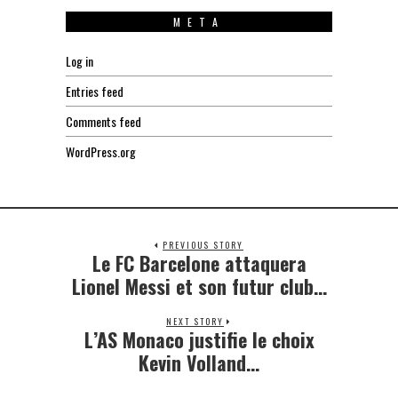
META
Log in
Entries feed
Comments feed
WordPress.org
PREVIOUS STORY
Le FC Barcelone attaquera
Previous
post:
Lionel Messi et son futur club…
NEXT STORY
L’AS Monaco justifie le choix
Next
post:
Kevin Volland…