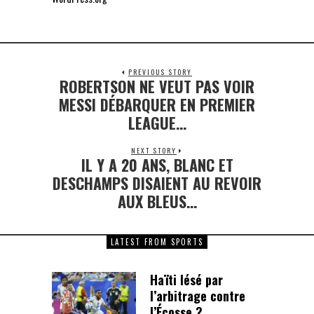
PREVIOUS STORY
ROBERTSON NE VEUT PAS VOIR
Previous
post:
MESSI DÉBARQUER EN PREMIER
LEAGUE…
NEXT STORY
IL Y A 20 ANS, BLANC ET
Next
post:
DESCHAMPS DISAIENT AU REVOIR
AUX BLEUS…
LATEST FROM SPORTS
Haïti lésé par
l’arbitrage contre
l’Écosse ?