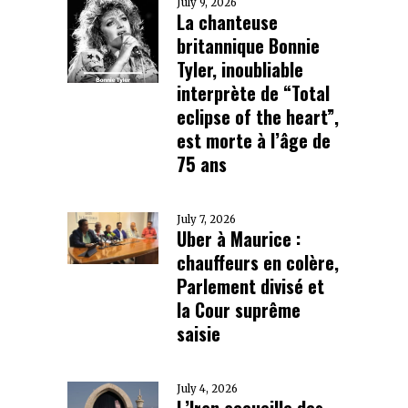
July 9, 2026
La chanteuse
britannique Bonnie
Tyler, inoubliable
interprète de “Total
eclipse of the heart”,
est morte à l’âge de
75 ans
July 7, 2026
Uber à Maurice :
chauffeurs en colère,
Parlement divisé et
la Cour suprême
saisie
July 4, 2026
L’Iran accueille des