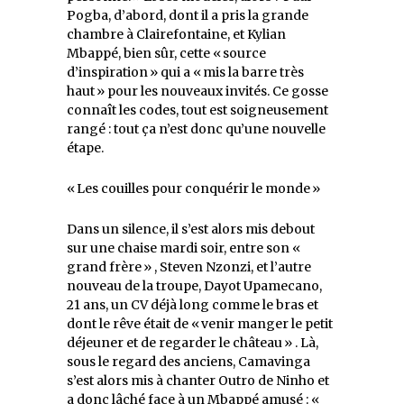
Pogba, d’abord, dont il a pris la grande
chambre à Clairefontaine, et Kylian
Mbappé, bien sûr, cette « source
d’inspiration » qui a « mis la barre très
haut » pour les nouveaux invités. Ce gosse
connaît les codes, tout est soigneusement
rangé : tout ça n’est donc qu’une nouvelle
étape.
« Les couilles pour conquérir le monde »
Dans un silence, il s’est alors mis debout
sur une chaise mardi soir, entre son «
grand frère » , Steven Nzonzi, et l’autre
nouveau de la troupe, Dayot Upamecano,
21 ans, un CV déjà long comme le bras et
dont le rêve était de « venir manger le petit
déjeuner et de regarder le château » . Là,
sous le regard des anciens, Camavinga
s’est alors mis à chanter Outro de Ninho et
a donc lâché face à un Mbappé amusé : «