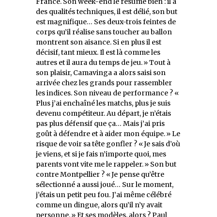
France. Son week-end le résume bien : il a
des qualités techniques, il est délié, son but
est magnifique… Ses deux-trois feintes de
corps qu’il réalise sans toucher au ballon
montrent son aisance. Si en plus il est
décisif, tant mieux. Il est là comme les
autres et il aura du temps de jeu. » Tout à
son plaisir, Camavinga a alors saisi son
arrivée chez les grands pour rassembler
les indices. Son niveau de performance ? «
Plus j’ai enchaîné les matchs, plus je suis
devenu compétiteur. Au départ, je n’étais
pas plus défensif que ça… Mais j’ai pris
goût à défendre et à aider mon équipe. » Le
risque de voir sa tête gonfler ? « Je sais d’où
je viens, et si je fais n’importe quoi, mes
parents vont vite me le rappeler. » Son but
contre Montpellier ? « Je pense qu’être
sélectionné a aussi joué… Sur le moment,
j’étais un petit peu fou. J’ai même célébré
comme un dingue, alors qu’il n’y avait
personne. » Et ses modèles, alors ? Paul