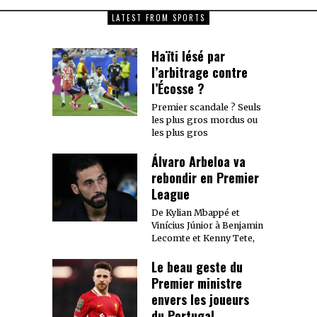
LATEST FROM SPORTS
Haïti lésé par
l’arbitrage contre
l’Écosse ?
Premier scandale ? Seuls
les plus gros mordus ou
les plus gros
Álvaro Arbeloa va
rebondir en Premier
League
De Kylian Mbappé et
Vinícius Júnior à Benjamin
Lecomte et Kenny Tete,
Le beau geste du
Premier ministre
envers les joueurs
du Portugal