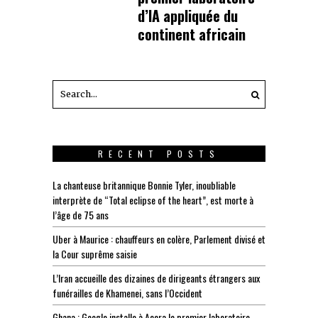
d’IA appliquée du
continent africain
RECENT POSTS
La chanteuse britannique Bonnie Tyler, inoubliable
interprète de “Total eclipse of the heart”, est morte à
l’âge de 75 ans
Uber à Maurice : chauffeurs en colère, Parlement divisé et
la Cour suprême saisie
L’Iran accueille des dizaines de dirigeants étrangers aux
funérailles de Khamenei, sans l’Occident
Ghana : Google installe à Accra le premier laboratoire