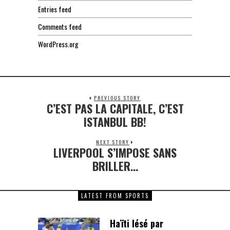
Entries feed
Comments feed
WordPress.org
PREVIOUS STORY
C’EST PAS LA CAPITALE, C’EST
Previous
post:
ISTANBUL BB!
NEXT STORY
LIVERPOOL S’IMPOSE SANS
Next
post:
BRILLER…
LATEST FROM SPORTS
Haïti lésé par