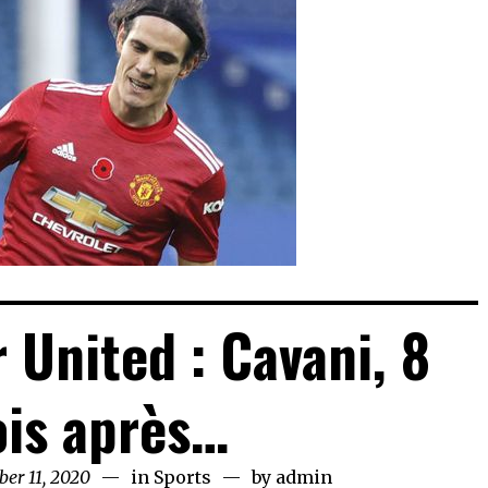
United : Cavani, 8
is après…
er 11, 2020
November
in
Sports
by
admin