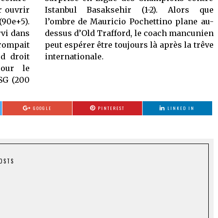
r ouvrir
ors que
90e+5).
lane au-
rvi dans
ancunien
trompait
la trêve
d droit
internationale.
pour le
PSG (200
GOOGLE
PINTEREST
LINKED IN
POSTS