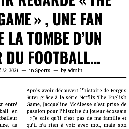
GAME » , UNE FAN
E LA TOMBE D’UN
R DU FOOTBALL…
l 12, 2021
April
in
Sports
by
admin
12,
2021
Après avoir découvert l’histoire de Fergus
Suter grâce à la série Netflix The English
st entré
Game, Jacqueline McAleese s’est prise de
ball en
passion pour l’histoire du joueur écossais
alleur
: « Je sais qu’il n’est pas de ma famille et
ire, au
qu’il n’a rien à voir avec moi, mais son