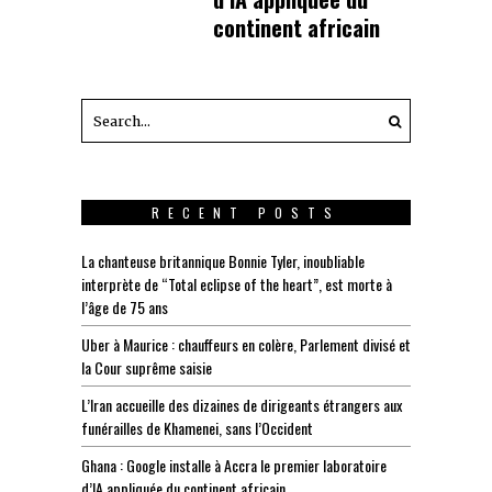
continent africain
RECENT POSTS
La chanteuse britannique Bonnie Tyler, inoubliable
interprète de “Total eclipse of the heart”, est morte à
l’âge de 75 ans
Uber à Maurice : chauffeurs en colère, Parlement divisé et
la Cour suprême saisie
L’Iran accueille des dizaines de dirigeants étrangers aux
funérailles de Khamenei, sans l’Occident
Ghana : Google installe à Accra le premier laboratoire
d’IA appliquée du continent africain