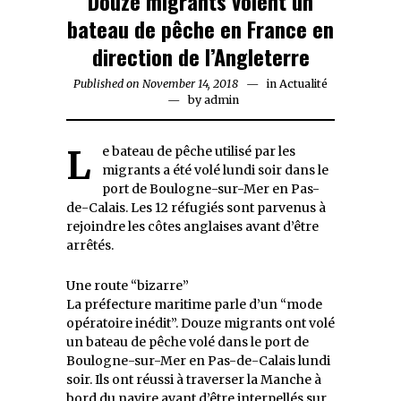
Douze migrants volent un
bateau de pêche en France en
direction de l’Angleterre
Published on
November 14, 2018
November
in
Actualité
by
admin
13,
2018
Le bateau de pêche utilisé par les
migrants a été volé lundi soir dans le
port de Boulogne-sur-Mer en Pas-
de-Calais. Les 12 réfugiés sont parvenus à
rejoindre les côtes anglaises avant d’être
arrêtés.
Une route “bizarre”
La préfecture maritime parle d’un “mode
opératoire inédit”. Douze migrants ont volé
un bateau de pêche volé dans le port de
Boulogne-sur-Mer en Pas-de-Calais lundi
soir. Ils ont réussi à traverser la Manche à
bord du navire avant d’être interpellés sur