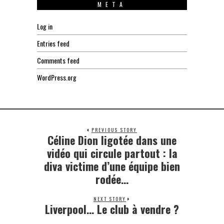
META
Log in
Entries feed
Comments feed
WordPress.org
PREVIOUS STORY
Céline Dion ligotée dans une
Previous
post:
vidéo qui circule partout : la
diva victime d’une équipe bien
rodée…
NEXT STORY
Liverpool… Le club à vendre ?
Next
post: