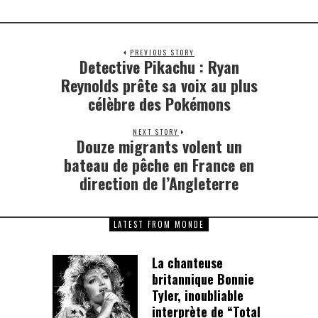
PREVIOUS STORY
Detective Pikachu : Ryan
Previous
post:
Reynolds prête sa voix au plus
célèbre des Pokémons
NEXT STORY
Douze migrants volent un
Next
post:
bateau de pêche en France en
direction de l’Angleterre
LATEST FROM MONDE
La chanteuse
britannique Bonnie
Tyler, inoubliable
interprète de “Total