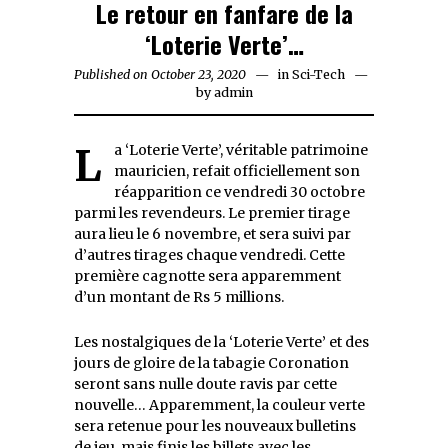
Le retour en fanfare de la
‘Loterie Verte’…
Published on
October 23, 2020
October
in
Sci-Tech
by
admin
23,
2020
La ‘Loterie Verte’, véritable patrimoine
mauricien, refait officiellement son
réapparition ce vendredi 30 octobre
parmi les revendeurs. Le premier tirage
aura lieu le 6 novembre, et sera suivi par
d’autres tirages chaque vendredi. Cette
première cagnotte sera apparemment
d’un montant de Rs 5 millions.
Les nostalgiques de la ‘Loterie Verte’ et des
jours de gloire de la tabagie Coronation
seront sans nulle doute ravis par cette
nouvelle… Apparemment, la couleur verte
sera retenue pour les nouveaux bulletins
de jeu, mais finis les billets avec les