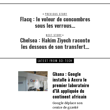
PREVIOUS STORY
Flacq : le voleur de concombres
Previous
post:
sous les verrous…
NEXT STORY
Chelsea : Hakim Ziyech raconte
Next
post:
les dessous de son transfert…
LATEST FROM SCI-TECH
Ghana : Google
installe à Accra le
premier laboratoire
d’IA appliquée du
continent africain
Google déplace son
centre de gravité