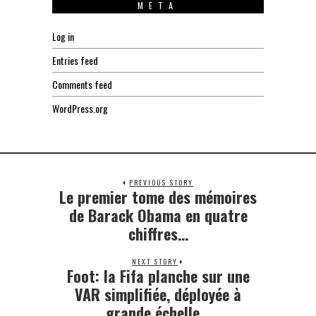
META
Log in
Entries feed
Comments feed
WordPress.org
PREVIOUS STORY
Le premier tome des mémoires
Previous
post:
de Barack Obama en quatre
chiffres…
NEXT STORY
Foot: la Fifa planche sur une
Next
post:
VAR simplifiée, déployée à
grande échelle…