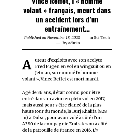
Vince Reffet, l’« homme
volant » français, meurt dans
un accident lors d’un
entraînement…
Published on
November 18, 2020
November
in
Sci-Tech
by
admin
18,
2020
Auteur d’exploits avec son acolyte
Fred Fugen en vol en wingsuit ou en
Jetman, surnommé l’« homme
volant », Vince Reffet est mort mardi.
Agé de 36 ans, il était connu pour être
entré dans un avion en plein vol en 2017,
mais aussi pour s’être élancé de la plus
haute tour du monde, la Burj Khalifa (828
m) à Dubaï, pour avoir volé à côté d’un
A380 de la compagnie Emirates ou à côté
de la patrouille de France en 2016. L’«