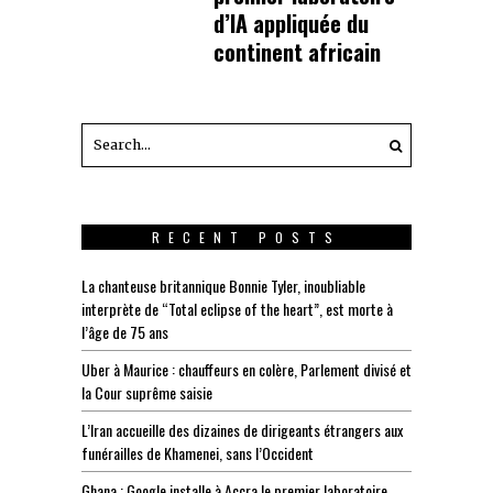
d’IA appliquée du
continent africain
RECENT POSTS
La chanteuse britannique Bonnie Tyler, inoubliable
interprète de “Total eclipse of the heart”, est morte à
l’âge de 75 ans
Uber à Maurice : chauffeurs en colère, Parlement divisé et
la Cour suprême saisie
L’Iran accueille des dizaines de dirigeants étrangers aux
funérailles de Khamenei, sans l’Occident
Ghana : Google installe à Accra le premier laboratoire