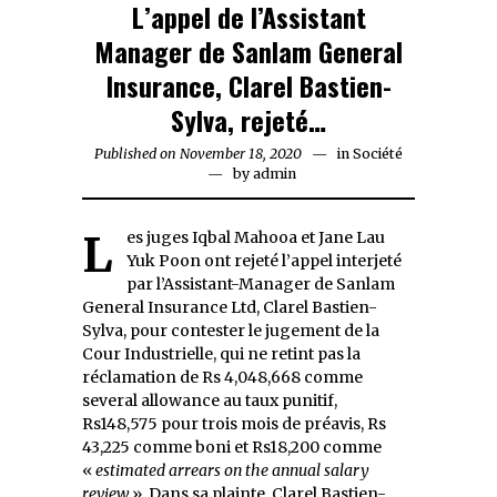
L’appel de l’Assistant
Manager de Sanlam General
Insurance, Clarel Bastien-
Sylva, rejeté…
Published on
November 18, 2020
November
in
Société
by
admin
18,
2020
Les juges Iqbal Mahooa et Jane Lau
Yuk Poon ont rejeté l’appel interjeté
par l’Assistant-Manager de Sanlam
General Insurance Ltd, Clarel Bastien-
Sylva, pour contester le jugement de la
Cour Industrielle, qui ne retint pas la
réclamation de Rs 4,048,668 comme
several allowance au taux punitif,
Rs148,575 pour trois mois de préavis, Rs
43,225 comme boni et Rs18,200 comme
«
estimated arrears on the annual salary
review
». Dans sa plainte, Clarel Bastien-