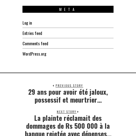
META
Log in
Entries feed
Comments feed
WordPress.org
PREVIOUS STORY
29 ans pour avoir été jaloux,
Previous
post:
possessif et meurtrier…
NEXT STORY
La plainte réclamait des
Next
post:
dommages de Rs 500 000 à la
banque rejetée avec dépenses…