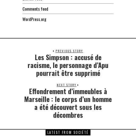
Comments feed
WordPress.org
PREVIOUS STORY
Les Simpson : accusé de
Previous
post:
racisme, le personnage d’Apu
pourrait être supprimé
NEXT STORY
Effondrement d’immeubles à
Next
post:
Marseille : le corps d’un homme
a été découvert sous les
décombres
LATEST FROM SOCIÉTÉ